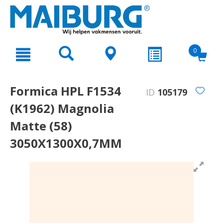
text.skipToContent
text.skipToNavigation
0
Formica HPL F1534
ID
105179
(K1962) Magnolia
Matte (58)
3050X1300X0,7MM