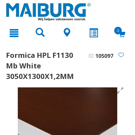
text.skipToContent
text.skipToNavigation
0
Formica HPL F1130
ID
105097
Mb White
3050X1300X1,2MM