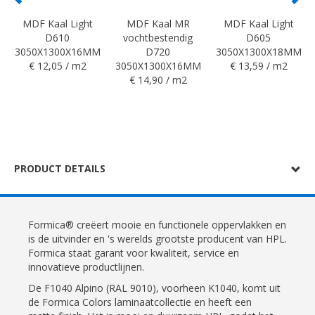
MDF Kaal Light
MDF Kaal MR
MDF Kaal Light
D610
vochtbestendig
D605
3050X1300X16MM
D720
3050X1300X18MM
€ 12,05 / m2
3050X1300X16MM
€ 13,59 / m2
€ 14,90 / m2
PRODUCT DETAILS
Formica® creëert mooie en functionele oppervlakken en
is de uitvinder en 's werelds grootste producent van HPL.
Formica staat garant voor kwaliteit, service en
innovatieve productlijnen.
De F1040 Alpino (RAL 9010), voorheen K1040, komt uit
de Formica Colors laminaatcollectie en heeft een