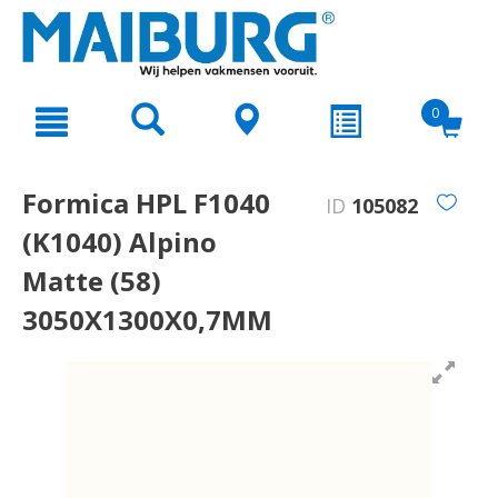
text.skipToContent
text.skipToNavigation
0
Formica HPL F1040
ID
105082
(K1040) Alpino
Matte (58)
3050X1300X0,7MM