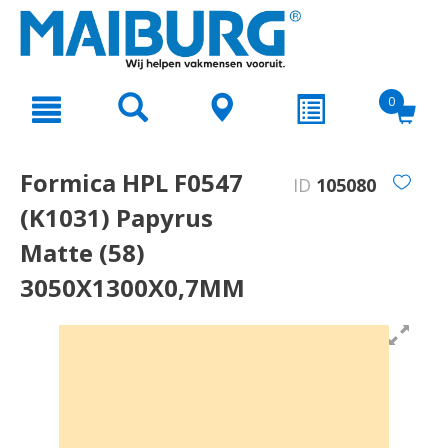
text.skipToContent
text.skipToNavigation
0
Formica HPL F0547
ID
105080
(K1031) Papyrus
Matte (58)
3050X1300X0,7MM