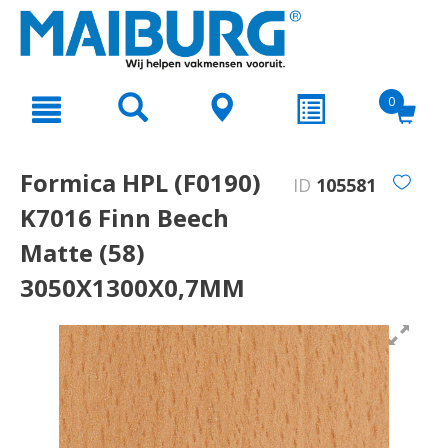
text.skipToContent
text.skipToNavigation
0
Formica HPL (F0190)
ID
105581
K7016 Finn Beech
Matte (58)
3050X1300X0,7MM