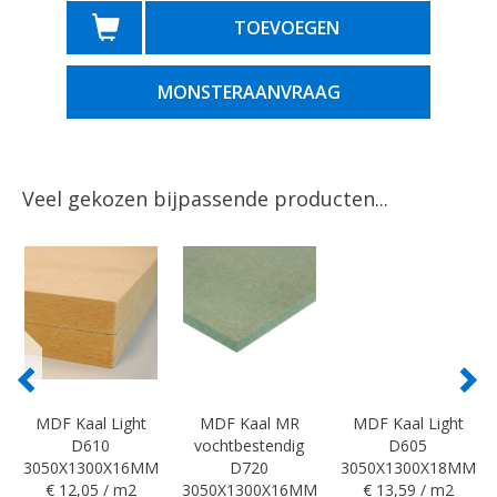
TOEVOEGEN
MONSTERAANVRAAG
Veel gekozen bijpassende producten...
MDF Kaal Light
MDF Kaal MR
MDF Kaal Light
D610
vochtbestendig
D605
3050X1300X16MM
D720
3050X1300X18MM
€ 12,05 / m2
3050X1300X16MM
€ 13,59 / m2