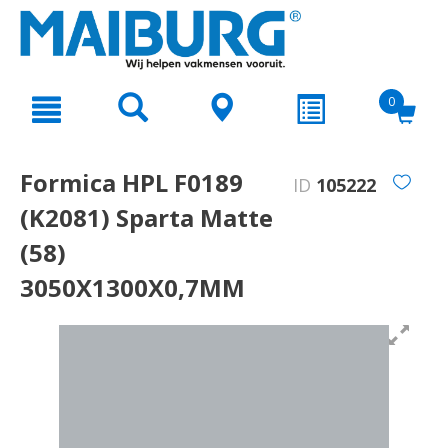
text.skipToContent
text.skipToNavigation
0
Formica HPL F0189
ID
105222
(K2081) Sparta Matte
(58)
3050X1300X0,7MM