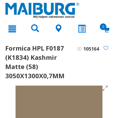
text.skipToContent
text.skipToNavigation
0
Formica HPL F0187
ID
105164
(K1834) Kashmir
Matte (58)
3050X1300X0,7MM