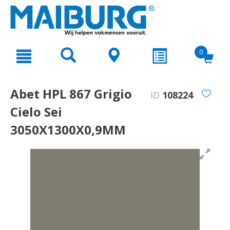
text.skipToContent
text.skipToNavigation
0
Abet HPL 867 Grigio
ID
108224
Cielo Sei
3050X1300X0,9MM