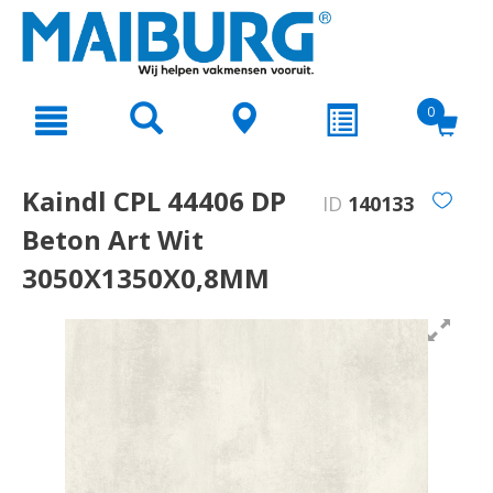
text.skipToContent
text.skipToNavigation
0
Kaindl CPL 44406 DP
ID
140133
Beton Art Wit
3050X1350X0,8MM