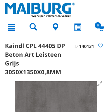
text.skipToContent
text.skipToNavigation
0
Kaindl CPL 44405 DP
ID
140131
Beton Art Leisteen
Grijs
3050X1350X0,8MM