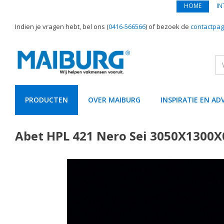
HOME
IN
Indien je vragen hebt, bel ons (
0416-566566
) of bezoek de
contactpag
PRODUCTEN
OVER MAIBURG
INSPIRATIE EN AD
text.skipToContent
text.skipToNavigation
Abet HPL 421 Nero Sei 3050X1300