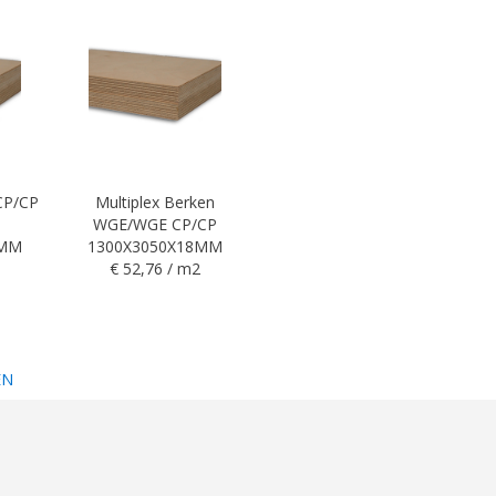
 CP/CP
Multiplex Berken
WGE/WGE CP/CP
5MM
1300X3050X18MM
€ 52,76 / m2
EN