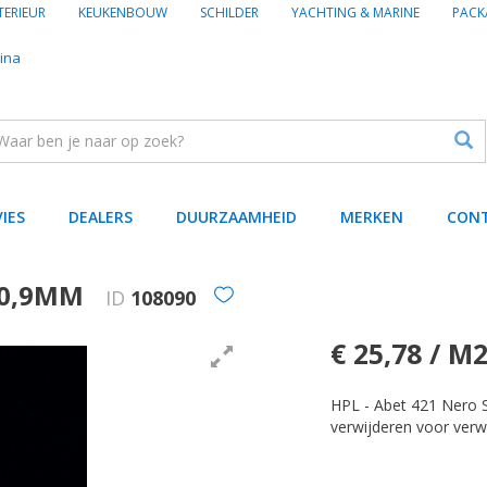
TERIEUR
KEUKENBOUW
SCHILDER
YACHTING & MARINE
PACK
ina
VIES
DEALERS
DUURZAAMHEID
MERKEN
CON
X0,9MM
ID
108090
€ 25,78 / M
HPL - Abet 421 Nero 
verwijderen voor verw