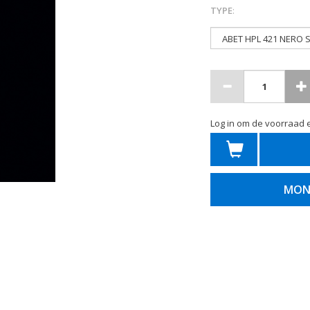
TYPE
:
Log in om de voorraad e
MON