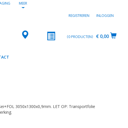
AGING
MEER
REGISTREREN
INLOGGEN
€ 0,00
0
PRODUCTEN
TACT
2
Sei+FOL 3050x1300x0,9mm. LET OP: Transportfolie
erking.