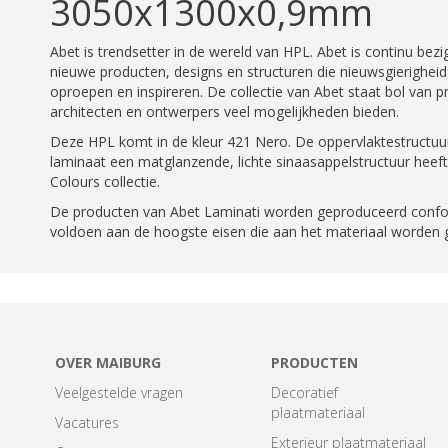
3050x1300x0,9mm
Abet is trendsetter in de wereld van HPL. Abet is continu bez
nieuwe producten, designs en structuren die nieuwsgierighe
oproepen en inspireren. De collectie van Abet staat bol van p
architecten en ontwerpers veel mogelijkheden bieden.
Deze HPL komt in de kleur 421 Nero. De oppervlaktestructuur i
laminaat een matglanzende, lichte sinaasappelstructuur heef
Colours collectie.
De producten van Abet Laminati worden geproduceerd conf
voldoen aan de hoogste eisen die aan het materiaal worden g
OVER MAIBURG
PRODUCTEN
Veelgestelde vragen
Decoratief
plaatmateriaal
Vacatures
Exterieur plaatmateriaal