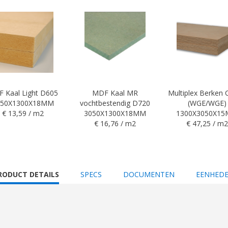
 Kaal Light D605
MDF Kaal MR
Multiplex Berken
050X1300X18MM
vochtbestendig D720
(WGE/WGE)
€ 13,59 / m2
3050X1300X18MM
1300X3050X1
€ 16,76 / m2
€ 47,25 / m2
URRENT
RODUCT DETAILS
SPECS
DOCUMENTEN
EENHED
AB: