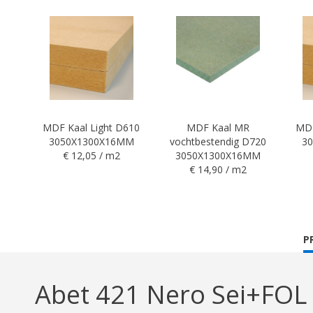
MDF Kaal Light D610
MDF Kaal MR
MDF
3050X1300X16MM
vochtbestendig D720
3
€ 12,05 / m2
3050X1300X16MM
€ 14,90 / m2
C
P
T
Abet 421 Nero Sei+FOL