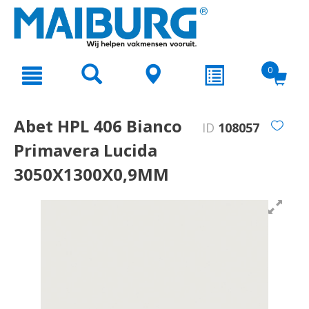
text.skipToContent
text.skipToNavigation
0
Abet HPL 406 Bianco
ID
108057
Primavera Lucida
3050X1300X0,9MM