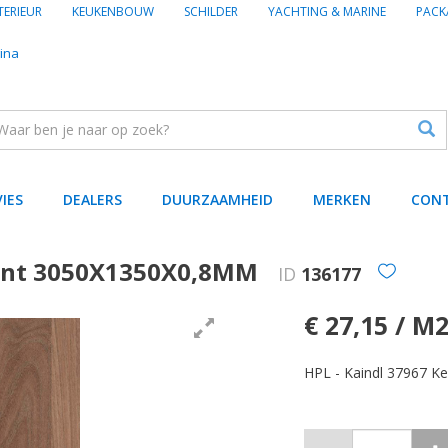
TERIEUR
KEUKENBOUW
SCHILDER
YACHTING & MARINE
PACK
ina
VIES
DEALERS
DUURZAAMHEID
MERKEN
CON
mont 3050X1350X0,8MM
ID
136177
€ 27,15 / M
HPL - Kaindl 37967 