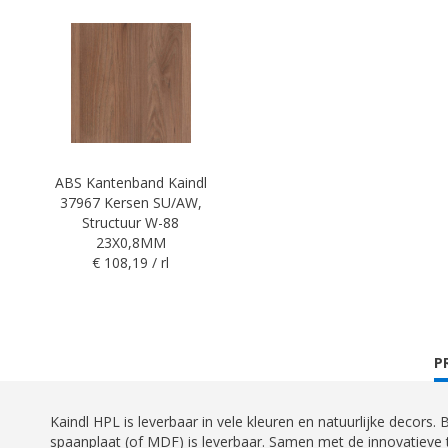
ABS Kantenband Kaindl
37967 Kersen SU/AW,
Structuur W-88
23X0,8MM
€ 108,19 / rl
C
P
T
Kaindl HPL is leverbaar in vele kleuren en natuurlijke decors
spaanplaat (of MDF) is leverbaar. Samen met de innovatieve 