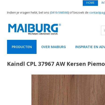
HOME
IN
Indien je vragen hebt, bel ons (
0416-566566
) of bezoek de
contactpag
PRODUCTEN
OVER MAIBURG
INSPIRATIE EN AD
text.skipToContent
text.skipToNavigation
Kaindl CPL 37967 AW Kersen Pie