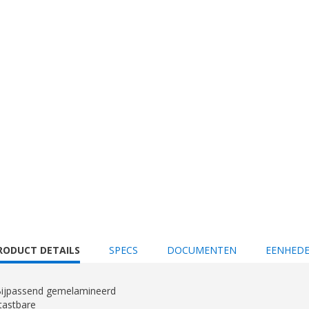
URRENT
RODUCT DETAILS
SPECS
DOCUMENTEN
EENHED
AB:
. Bijpassend gemelamineerd
tastbare