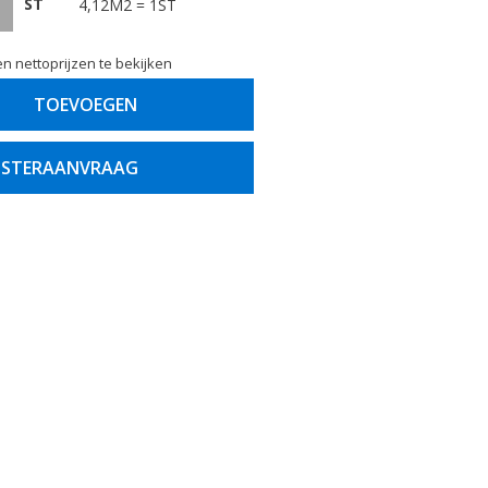
ST
4,12M2 = 1ST
n nettoprijzen te bekijken
TOEVOEGEN
STERAANVRAAG