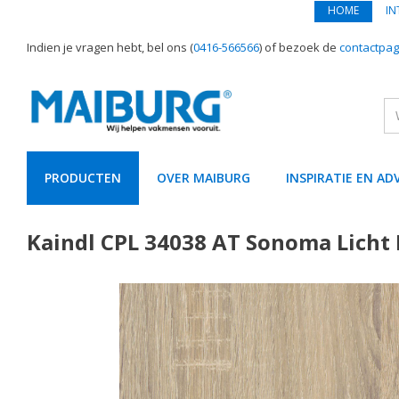
HOME
IN
Indien je vragen hebt, bel ons (
0416-566566
) of bezoek de
contactpag
PRODUCTEN
OVER MAIBURG
INSPIRATIE EN AD
text.skipToContent
text.skipToNavigation
Kaindl CPL 34038 AT Sonoma Lich