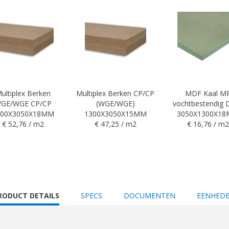
ultiplex Berken
Multiplex Berken CP/CP
MDF Kaal M
GE/WGE CP/CP
(WGE/WGE)
vochtbestendig 
300X3050X18MM
1300X3050X15MM
3050X1300X1
€ 52,76 / m2
€ 47,25 / m2
€ 16,76 / m2
URRENT
RODUCT DETAILS
SPECS
DOCUMENTEN
EENHED
AB: