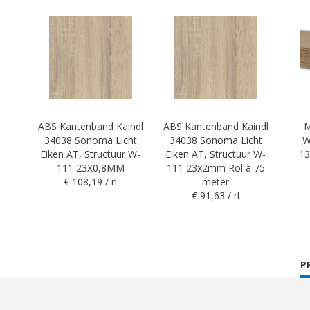
ABS Kantenband Kaindl
ABS Kantenband Kaindl
M
34038 Sonoma Licht
34038 Sonoma Licht
W
Eiken AT, Structuur W-
Eiken AT, Structuur W-
1
111 23X0,8MM
111 23x2mm Rol à 75
€ 108,19 / rl
meter
€ 91,63 / rl
C
P
T