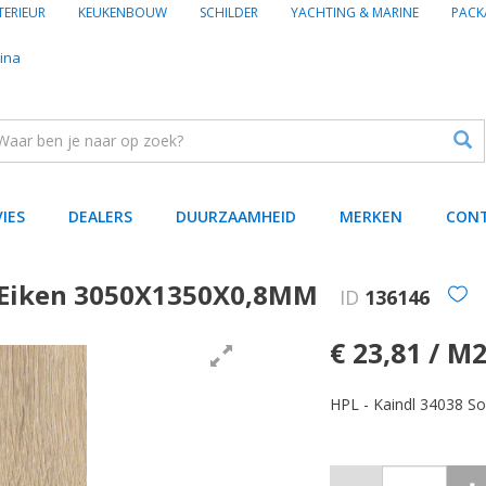
TERIEUR
KEUKENBOUW
SCHILDER
YACHTING & MARINE
PACK
ina
VIES
DEALERS
DUURZAAMHEID
MERKEN
CON
t Eiken 3050X1350X0,8MM
ID
136146
€ 23,81 / M
HPL - Kaindl 34038 S