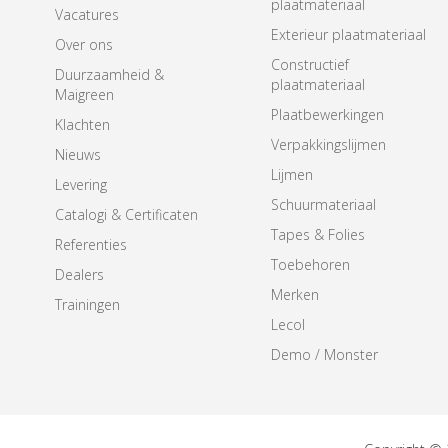
plaatmateriaal
Vacatures
Exterieur plaatmateriaal
Over ons
Constructief
Duurzaamheid &
plaatmateriaal
Maigreen
Plaatbewerkingen
Klachten
Verpakkingslijmen
Nieuws
Lijmen
Levering
Schuurmateriaal
Catalogi & Certificaten
Tapes & Folies
Referenties
Toebehoren
Dealers
Merken
Trainingen
Lecol
Demo / Monster