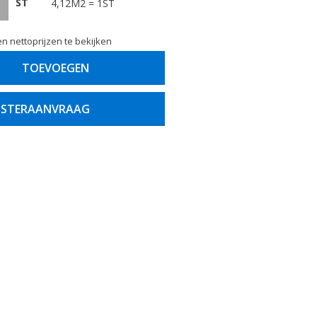
ST
4,12M2 = 1ST
n nettoprijzen te bekijken
TOEVOEGEN
STERAANVRAAG