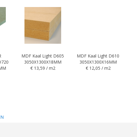
R
MDF Kaal Light D605
MDF Kaal Light D610
D720
3050X1300X18MM
3050X1300X16MM
vo
8MM
€ 13,59 / m2
€ 12,05 / m2
EN