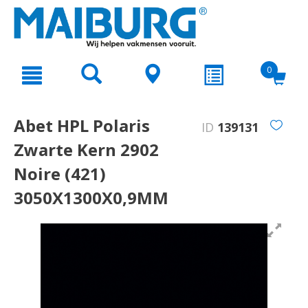
text.skipToContent
text.skipToNavigation
0
Abet HPL Polaris
ID
139131
Zwarte Kern 2902
Noire (421)
3050X1300X0,9MM