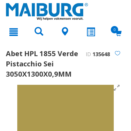
text.skipToContent
text.skipToNavigation
0
Abet HPL 1855 Verde
ID
135648
Pistacchio Sei
3050X1300X0,9MM