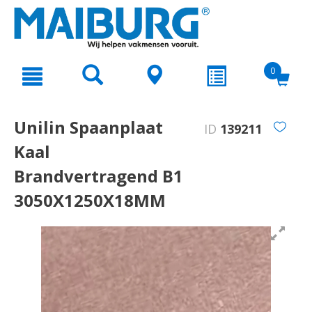
text.skipToContent
text.skipToNavigation
0
Unilin Spaanplaat
ID
139211
Kaal
Brandvertragend B1
3050X1250X18MM