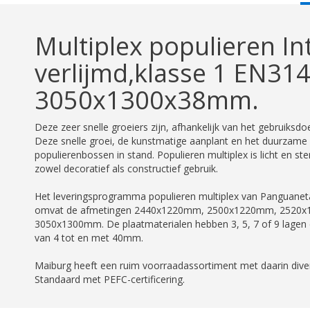
T
Multiplex populieren In
verlijmd,klasse 1 EN31
3050x1300x38mm.
Deze zeer snelle groeiers zijn, afhankelijk van het gebruiksdoel
Deze snelle groei, de kunstmatige aanplant en het duurzam
populierenbossen in stand. Populieren multiplex is licht en s
zowel decoratief als constructief gebruik.
Het leveringsprogramma populieren multiplex van Panguaneta
omvat de afmetingen 2440x1220mm, 2500x1220mm, 2520
3050x1300mm. De plaatmaterialen hebben 3, 5, 7 of 9 lagen en
van 4 tot en met 40mm.
Maiburg heeft een ruim voorraadassortiment met daarin diver
Standaard met PEFC-certificering.