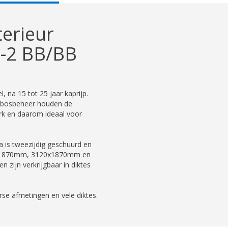
AB:
terieur
4-2 BB/BB
, na 15 tot 25 jaar kaprijp.
e bosbeheer houden de
terk en daarom ideaal voor
 is tweezijdig geschuurd en
x1870mm, 3120x1870mm en
 zijn verkrijgbaar in diktes
se afmetingen en vele diktes.