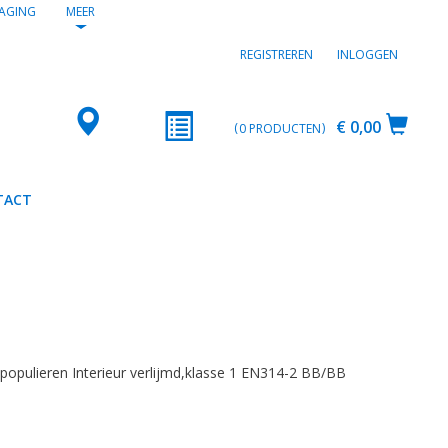
AGING
MEER
REGISTREREN
INLOGGEN
€ 0,00
0
PRODUCTEN
TACT
2
populieren Interieur verlijmd,klasse 1 EN314-2 BB/BB