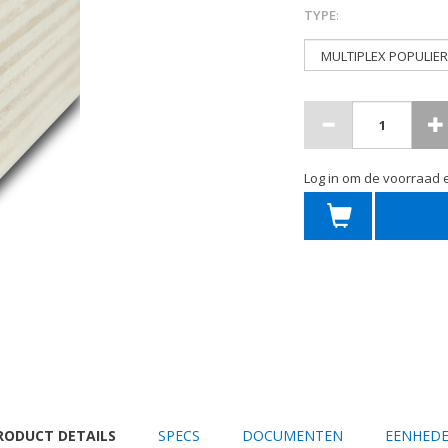
TYPE
:
Log in om de voorraad e
URRENT
RODUCT DETAILS
SPECS
DOCUMENTEN
EENHED