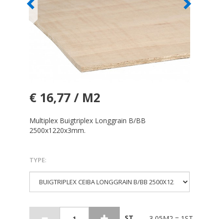
€ 16,77 / M2
Multiplex Buigtriplex Longgrain B/BB
2500x1220x3mm.
TYPE
:
ST
3,05M2 = 1ST