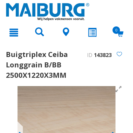
text.skipToContent
text.skipToNavigation
0
Buigtriplex Ceiba
ID
143823
Longgrain B/BB
2500X1220X3MM