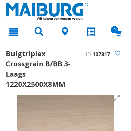
text.skipToContent
text.skipToNavigation
0
Buigtriplex
ID
107817
Crossgrain B/BB 3-
Laags
1220X2500X8MM