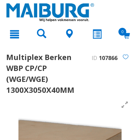
text.skipToContent
text.skipToNavigation
0
Multiplex Berken
ID
107866
WBP CP/CP
(WGE/WGE)
1300X3050X40MM