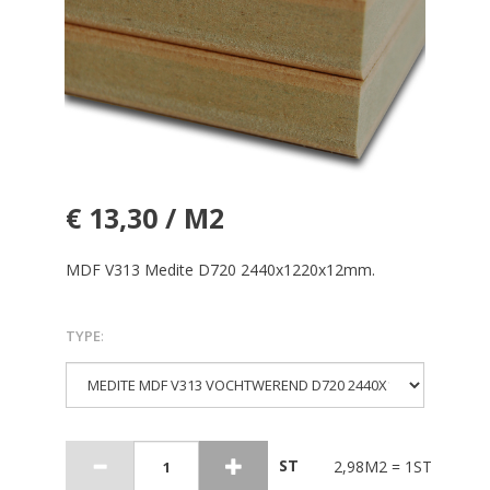
€ 13,30 / M2
MDF V313 Medite D720 2440x1220x12mm.
TYPE
:
ST
2,98M2 = 1ST