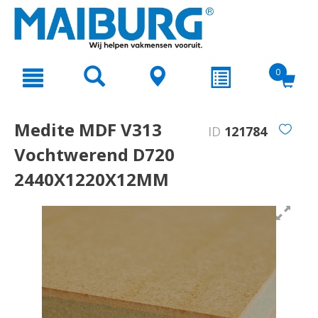
text.skipToContent
text.skipToNavigation
0
Medite MDF V313
ID
121784
Vochtwerend D720
2440X1220X12MM