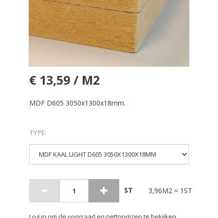
€ 13,59 / M2
MDF D605 3050x1300x18mm.
TYPE
:
ST
3,96M2 = 1ST
Log in om de voorraad en nettoprijzen te bekijken