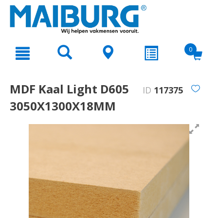
text.skipToContent
text.skipToNavigation
0
MDF Kaal Light D605
ID
117375
3050X1300X18MM