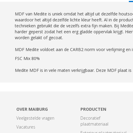
T
MDF van Medite is uniek omdat het altijd uit dezelfde hout
waardoor het altijd dezelfde lichte kleur heeft. Al in de product
technieken gebruikt die de vezelfs extra fijn maken. Bij Medite
harder geperst zodat het een erg gladde oppervlak krijgt. Hie
worden gelakt of gecoat.
MDF Medite voldoet aan de CARB2 norm voor verlijming en is
FSC Mix 80%
Medite MDF is in vele maten verkrijgbaar. Deze MDF plaat 
OVER MAIBURG
PRODUCTEN
Veelgestelde vragen
Decoratief
plaatmateriaal
Vacatures
Exterieur plaatmateriaal