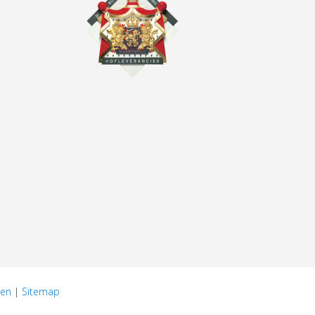
den
|
Sitemap