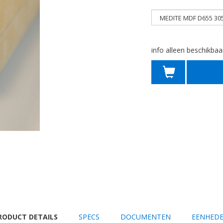
info alleen beschikbaa
URRENT
RODUCT DETAILS
SPECS
DOCUMENTEN
EENHED