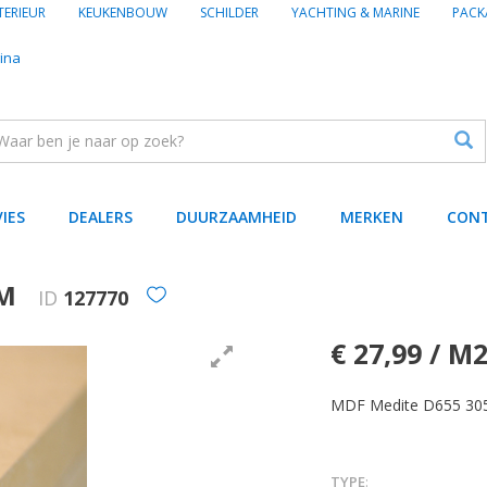
TERIEUR
KEUKENBOUW
SCHILDER
YACHTING & MARINE
PACK
ina
VIES
DEALERS
DUURZAAMHEID
MERKEN
CON
MM
ID
127770
€ 27,99 / M
MDF Medite D655 30
TYPE
: