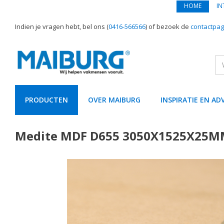
HOME
IN
Indien je vragen hebt, bel ons (
0416-566566
) of bezoek de
contactpag
PRODUCTEN
OVER MAIBURG
INSPIRATIE EN AD
text.skipToContent
text.skipToNavigation
Medite MDF D655 3050X1525X25