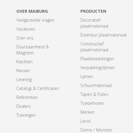
OVER MAIBURG
PRODUCTEN
Veelgestelde vragen
Decoratief
plaatmateriaal
Vacatures
Exterieur plaatmateriaal
Over ons
Constructief
Duurzaamheid &
plaatmateriaal
Maigreen
Plaatbewerkingen
Klachten
Verpakkingslijmen
Nieuws
Lijmen
Levering
Schuurmateriaal
Catalogi & Certificaten
Tapes & Folies
Referenties
Toebehoren
Dealers
Merken
Trainingen
Lecol
Demo / Monster