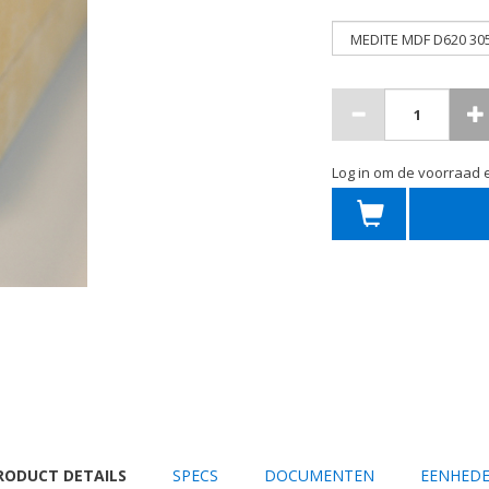
Log in om de voorraad e
URRENT
RODUCT DETAILS
SPECS
DOCUMENTEN
EENHED