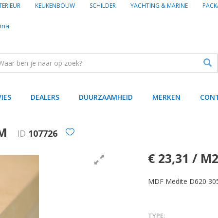
TERIEUR
KEUKENBOUW
SCHILDER
YACHTING & MARINE
PACK
ina
VIES
DEALERS
DUURZAAMHEID
MERKEN
CON
MM
ID
107726
€ 23,31 / M
MDF Medite D620 30
TYPE
: