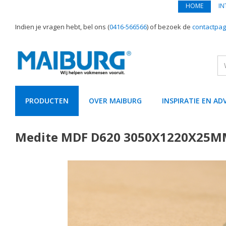
HOME
IN
Indien je vragen hebt, bel ons (
0416-566566
) of bezoek de
contactpag
PRODUCTEN
OVER MAIBURG
INSPIRATIE EN AD
text.skipToContent
text.skipToNavigation
Medite MDF D620 3050X1220X25