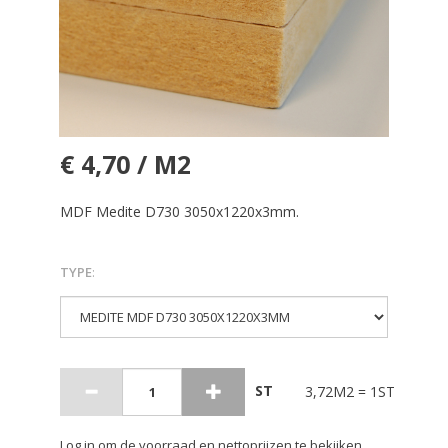
€ 4,70 / M2
MDF Medite D730 3050x1220x3mm.
TYPE
:
ST
3,72M2 = 1ST
Log in om de voorraad en nettoprijzen te bekijken