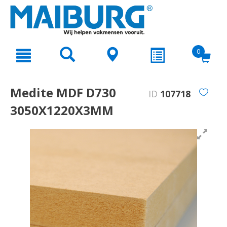
text.skipToContent
text.skipToNavigation
0
Medite MDF D730
ID
107718
3050X1220X3MM