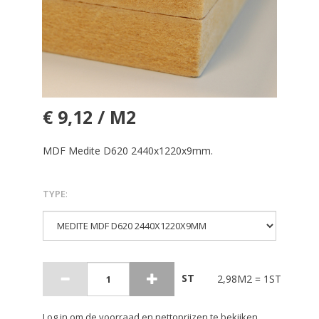
€ 9,12 / M2
MDF Medite D620 2440x1220x9mm.
TYPE
:
ST
2,98M2 = 1ST
Log in om de voorraad en nettoprijzen te bekijken