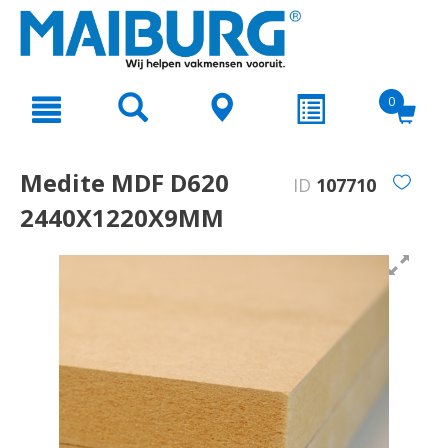
text.skipToContent
text.skipToNavigation
0
Medite MDF D620
ID
107710
2440X1220X9MM