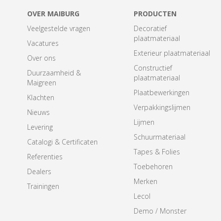
OVER MAIBURG
PRODUCTEN
Veelgestelde vragen
Decoratief
plaatmateriaal
Vacatures
Exterieur plaatmateriaal
Over ons
Constructief
Duurzaamheid &
plaatmateriaal
Maigreen
Plaatbewerkingen
Klachten
Verpakkingslijmen
Nieuws
Lijmen
Levering
Schuurmateriaal
Catalogi & Certificaten
Tapes & Folies
Referenties
Toebehoren
Dealers
Merken
Trainingen
Lecol
Demo / Monster