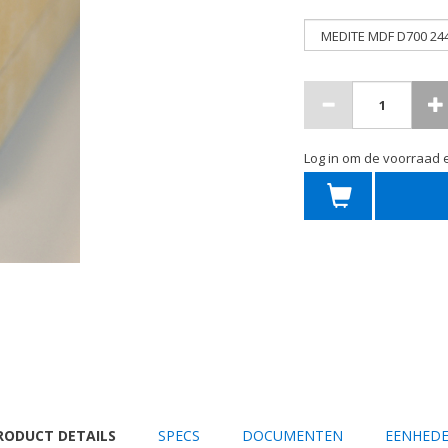
Log in om de voorraad e
URRENT
RODUCT DETAILS
SPECS
DOCUMENTEN
EENHED