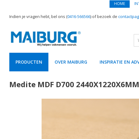
HOME
IN
Indien je vragen hebt, bel ons (
0416-566566
) of bezoek de
contactpag
PRODUCTEN
OVER MAIBURG
INSPIRATIE EN AD
text.skipToContent
text.skipToNavigation
Medite MDF D700 2440X1220X6M