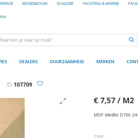
TERIEUR
KEUKENBOUW
SCHILDER
YACHTING & MARINE
PACK
ina
VIES
DEALERS
DUURZAAMHEID
MERKEN
CON
M
ID
107709
€ 7,57 / M2
MDF Medite D700 24
TYPE
: