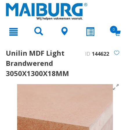
text.skipToContent
text.skipToNavigation
0
Unilin MDF Light
ID
144622
Brandwerend
3050X1300X18MM