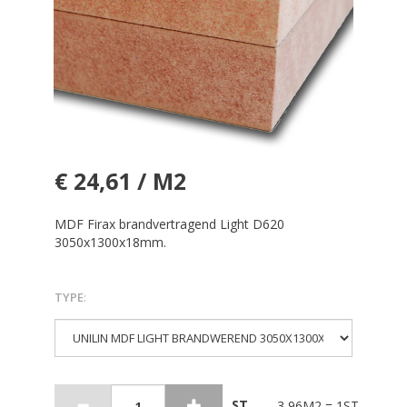
€ 24,61 / M2
MDF Firax brandvertragend Light D620
3050x1300x18mm.
TYPE
:
ST
3,96M2 = 1ST