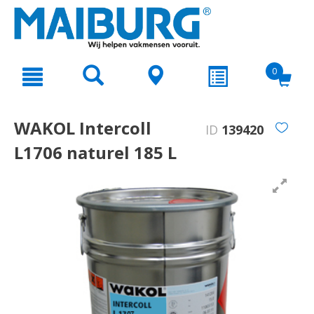
text.skipToContent
text.skipToNavigation
0
WAKOL Intercoll
ID
139420
L1706 naturel 185 L