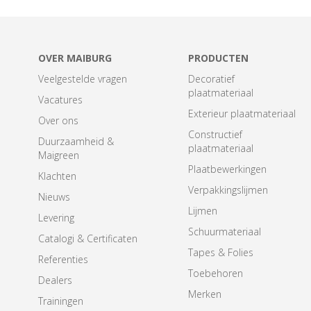
OVER MAIBURG
PRODUCTEN
Veelgestelde vragen
Decoratief
plaatmateriaal
Vacatures
Exterieur plaatmateriaal
Over ons
Constructief
Duurzaamheid &
plaatmateriaal
Maigreen
Plaatbewerkingen
Klachten
Verpakkingslijmen
Nieuws
Lijmen
Levering
Schuurmateriaal
Catalogi & Certificaten
Tapes & Folies
Referenties
Toebehoren
Dealers
Merken
Trainingen