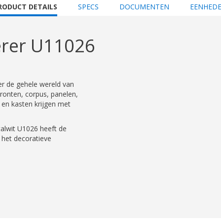
URRENT
RODUCT DETAILS
SPECS
DOCUMENTEN
EENHED
AB:
erer U11026
r de gehele wereld van
ronten, corpus, panelen,
 en kasten krijgen met
talwit U1026 heeft de
 het decoratieve