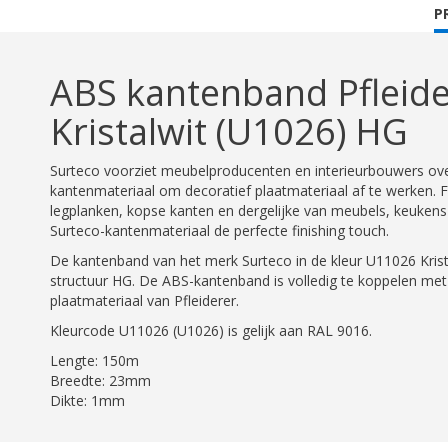
C
P
T
ABS kantenband Pfleid
Kristalwit (U1026) HG
Surteco voorziet meubelproducenten en interieurbouwers ove
kantenmateriaal om decoratief plaatmateriaal af te werken. F
legplanken, kopse kanten en dergelijke van meubels, keukens
Surteco-kantenmateriaal de perfecte finishing touch.
De kantenband van het merk Surteco in de kleur U11026 Kris
structuur HG. De ABS-kantenband is volledig te koppelen met
plaatmateriaal van Pfleiderer.
Kleurcode U11026 (U1026) is gelijk aan RAL 9016.
Lengte: 150m
Breedte: 23mm
Dikte: 1mm