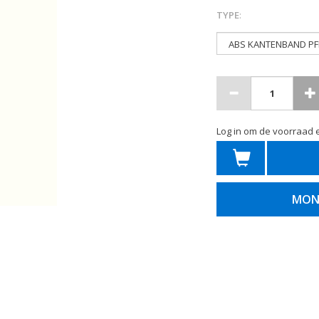
TYPE
:
Log in om de voorraad e
MON