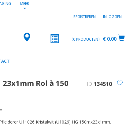
AGING
MEER
REGISTREREN
INLOGGEN
€ 0,00
0
PRODUCTEN
TACT
G 23x1mm Rol à 150
ID
134510
L
Pfleiderer U11026 Kristalwit (U1026) HG 150mx23x1mm.