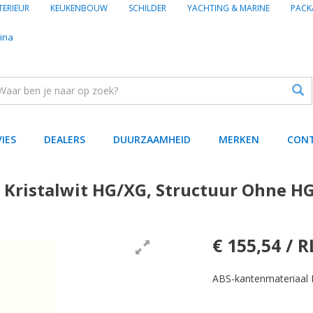
TERIEUR
KEUKENBOUW
SCHILDER
YACHTING & MARINE
PACK
ina
VIES
DEALERS
DUURZAAMHEID
MERKEN
CON
 Kristalwit HG/XG, Structuur Ohne H
€ 155,54 / R
ABS-kantenmateriaal 