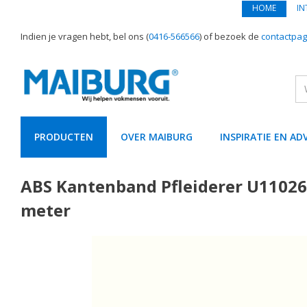
HOME
IN
Indien je vragen hebt, bel ons (
0416-566566
) of bezoek de
contactpag
PRODUCTEN
OVER MAIBURG
INSPIRATIE EN AD
text.skipToContent
text.skipToNavigation
ABS Kantenband Pfleiderer U11026
meter