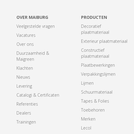
OVER MAIBURG
PRODUCTEN
Veelgestelde vragen
Decoratief
plaatmateriaal
Vacatures
Exterieur plaatmateriaal
Over ons
Constructief
Duurzaamheid &
plaatmateriaal
Maigreen
Plaatbewerkingen
Klachten
Verpakkingslijmen
Nieuws
Lijmen
Levering
Schuurmateriaal
Catalogi & Certificaten
Tapes & Folies
Referenties
Toebehoren
Dealers
Merken
Trainingen
Lecol