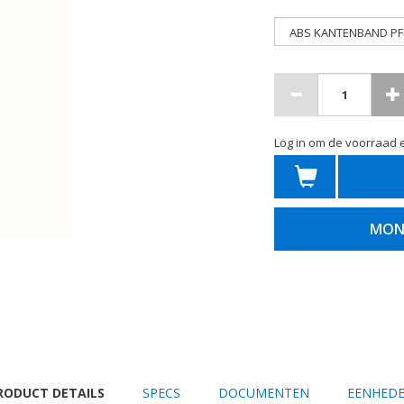
Log in om de voorraad e
MON
URRENT
RODUCT DETAILS
SPECS
DOCUMENTEN
EENHED