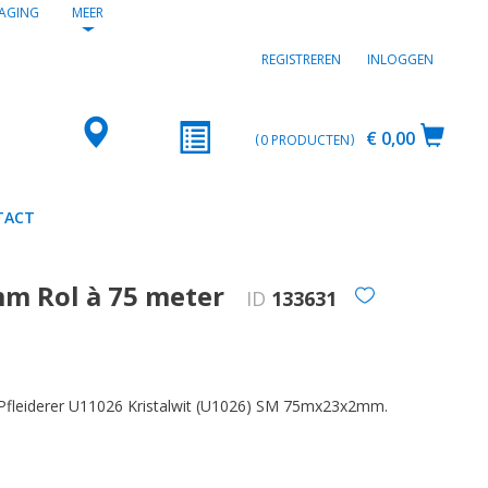
AGING
MEER
REGISTREREN
INLOGGEN
€ 0,00
0
PRODUCTEN
TACT
mm Rol à 75 meter
ID
133631
Pfleiderer U11026 Kristalwit (U1026) SM 75mx23x2mm.