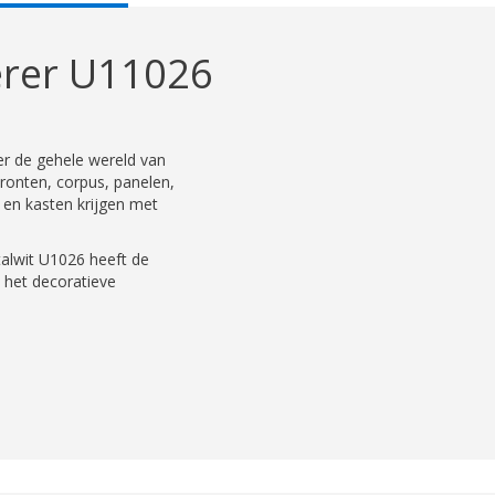
AB:
erer U11026
r de gehele wereld van
ronten, corpus, panelen,
 en kasten krijgen met
talwit U1026 heeft de
 het decoratieve