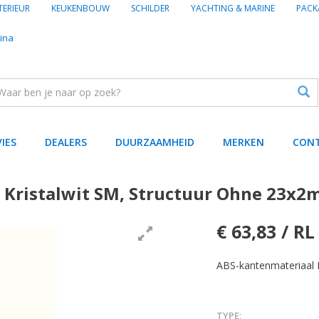
TERIEUR
KEUKENBOUW
SCHILDER
YACHTING & MARINE
PACK
ina
VIES
DEALERS
DUURZAAMHEID
MERKEN
CON
 Kristalwit SM, Structuur Ohne 23x2
€ 63,83 / RL
ABS-kantenmateriaal 
TYPE
: