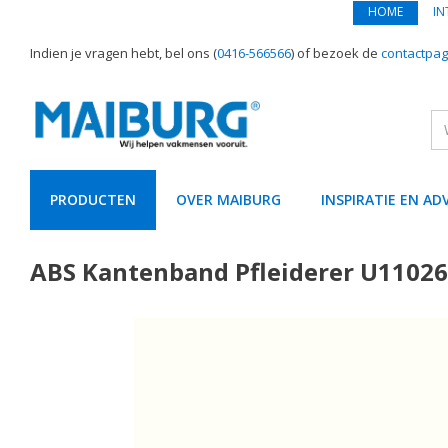
HOME
IN
Indien je vragen hebt, bel ons (
0416-566566
) of bezoek de
contactpag
PRODUCTEN
OVER MAIBURG
INSPIRATIE EN AD
text.skipToContent
text.skipToNavigation
ABS Kantenband Pfleiderer U11026