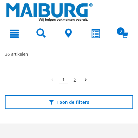
text.skipToContent
text.skipToNavigation
0
36 artikelen
1
2
Toon de filters