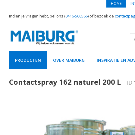
HOME
IN
Indien je vragen hebt, bel ons (
0416-566566
) of bezoek de
contactpag
PRODUCTEN
OVER MAIBURG
INSPIRATIE EN AD
text.skipToContent
text.skipToNavigation
Contactspray 162 naturel 200 L
ID