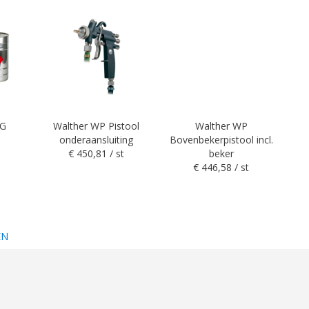
KG
Walther WP Pistool
Walther WP
onderaansluiting
Bovenbekerpistool incl.
bo
€ 450,81 / st
beker
€ 446,58 / st
EN