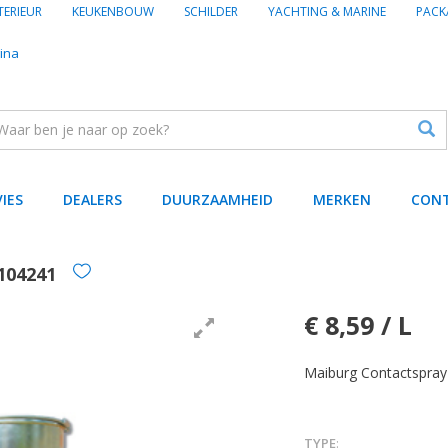
TERIEUR
KEUKENBOUW
SCHILDER
YACHTING & MARINE
PACK
ina
VIES
DEALERS
DUURZAAMHEID
MERKEN
CON
104241
€ 8,59 / L
Maiburg Contactspray 1
TYPE
: