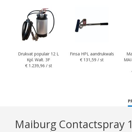
Drukvat populair 12 L
Finsa HPL aandrukwals
Ma
Kpl. Walt. 3F
€ 131,59 / st
MAI
€ 1.239,96 / st
C
P
T
Maiburg Contactspray 16