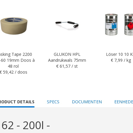
sking Tape 2200
GLUKON HPL
Löser 10 10 
-60 19mm Doos à
Aandrukwals 75mm
€ 7,99 / kg
48 rol
€ 61,57 / st
€ 59,42 / doos
URRENT
RODUCT DETAILS
SPECS
DOCUMENTEN
EENHED
AB:
2 - 200l -