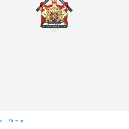
den
|
Sitemap