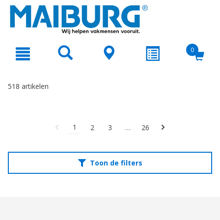
text.skipToContent
text.skipToNavigation
0
518 artikelen
1
2
3
…
26
Toon de filters