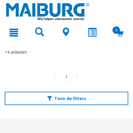
text.skipToContent
text.skipToNavigation
0
14 artikelen
1
Toon de filters