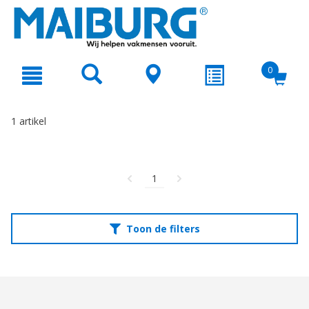
text.skipToContent
text.skipToNavigation
0
1 artikel
1
Toon de filters