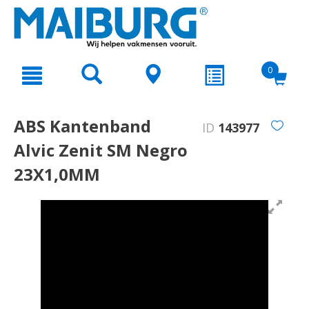
text.skipToContent
text.skipToNavigation
0
ABS Kantenband
ID
143977
Alvic Zenit SM Negro
23X1,0MM