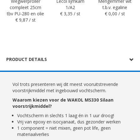
Wegwerproller
Lecol lijmkam
Mengemmer wit
compleet 25cm
1/A2
t.b.v. egaline
tbv PU-280 en olie
€ 3,35 / st
€ 0,00 / st
€ 9,87 / st
PRODUCT DETAILS
Vol trots presenteren wij dit meest vooruitstrevende
voorstrijkmiddel met ingebouwd vochtscherm.
Waarom kiezen voor de WAKOL MS330 Silaan
voorstrijkmiddel?
Vochtscherm in slechts 1 laag én in 1 uur droog!
Vrij van epoxy en isocyanaat, dus gezonder werken
1 component = niet mixen, geen pot life, geen
materiaalverlies