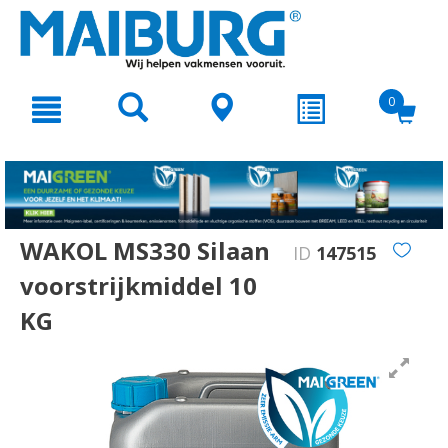
text.skipToContent
text.skipToNavigation
0
WAKOL MS330 Silaan
ID
147515
voorstrijkmiddel 10
KG