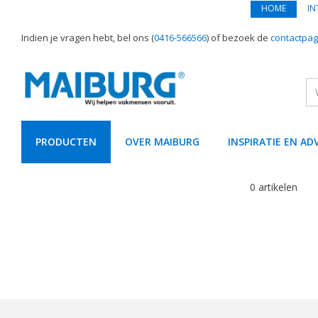
HOME
IN
Indien je vragen hebt, bel ons (
0416-566566
) of bezoek de
contactpag
PRODUCTEN
OVER MAIBURG
INSPIRATIE EN AD
text.skipToContent
text.skipToNavigation
0 artikelen