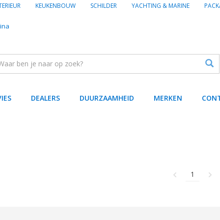
TERIEUR
KEUKENBOUW
SCHILDER
YACHTING & MARINE
PACK
ina
VIES
DEALERS
DUURZAAMHEID
MERKEN
CON
1