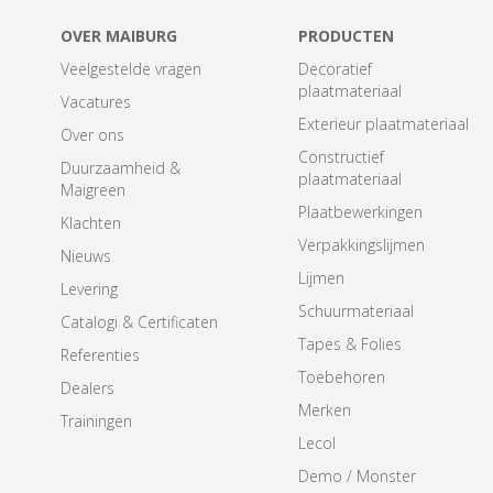
OVER MAIBURG
PRODUCTEN
Veelgestelde vragen
Decoratief
plaatmateriaal
Vacatures
Exterieur plaatmateriaal
Over ons
Constructief
Duurzaamheid &
plaatmateriaal
Maigreen
Plaatbewerkingen
Klachten
Verpakkingslijmen
Nieuws
Lijmen
Levering
Schuurmateriaal
Catalogi & Certificaten
Tapes & Folies
Referenties
Toebehoren
Dealers
Merken
Trainingen
Lecol
Demo / Monster