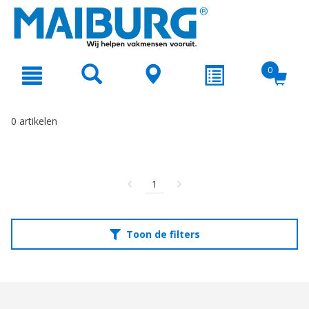
text.skipToContent
text.skipToNavigation
0
0 artikelen
1
Toon de filters