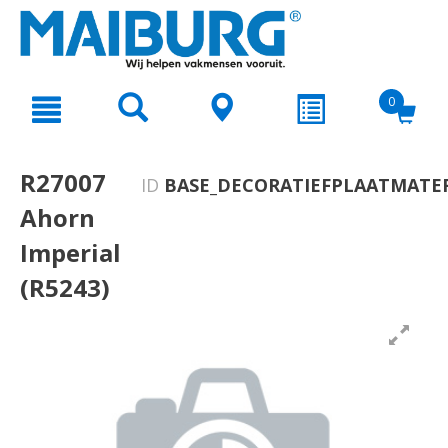
text.skipToContent
text.skipToNavigation
0
R27007
ID
BASE_DECORATIEFPLAATMATER
Ahorn
Imperial
(R5243)