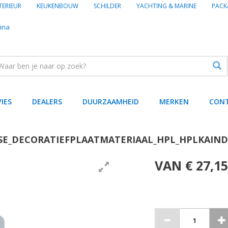
TERIEUR
KEUKENBOUW
SCHILDER
YACHTING & MARINE
PACK
ina
VIES
DEALERS
DUURZAAMHEID
MERKEN
CON
SE_DECORATIEFPLAATMATERIAAL_HPL_HPLKAIND
VAN € 27,15