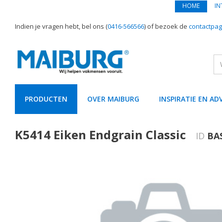
HOME
IN
Indien je vragen hebt, bel ons (
0416-566566
) of bezoek de
contactpag
PRODUCTEN
OVER MAIBURG
INSPIRATIE EN AD
text.skipToContent
text.skipToNavigation
K5414 Eiken Endgrain Classic
ID
BA