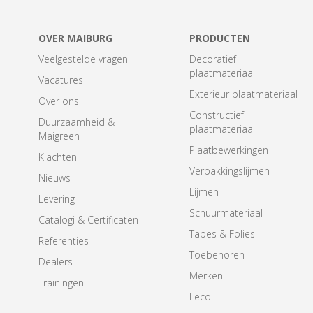
OVER MAIBURG
PRODUCTEN
Veelgestelde vragen
Decoratief
plaatmateriaal
Vacatures
Exterieur plaatmateriaal
Over ons
Constructief
Duurzaamheid &
plaatmateriaal
Maigreen
Plaatbewerkingen
Klachten
Verpakkingslijmen
Nieuws
Lijmen
Levering
Schuurmateriaal
Catalogi & Certificaten
Tapes & Folies
Referenties
Toebehoren
Dealers
Merken
Trainingen
Lecol