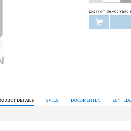
Log in om de voorraad e
URRENT
RODUCT DETAILS
SPECS
DOCUMENTEN
EENHED
AB: