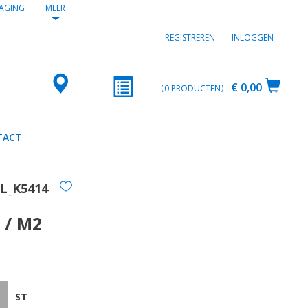
AGING
MEER
REGISTREREN
INLOGGEN
€ 0,00
0
PRODUCTEN
TACT
L_K5414
 / M2
ST