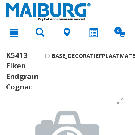
text.skipToContent
text.skipToNavigation
0
K5413
ID
BASE_DECORATIEFPLAATMATE
Eiken
Endgrain
Cognac