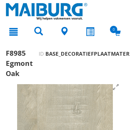
text.skipToContent
text.skipToNavigation
0
F8985
ID
BASE_DECORATIEFPLAATMATERI
Egmont
Oak