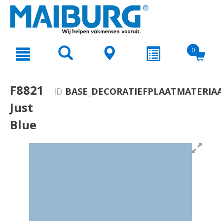
text.skipToContent
text.skipToNavigation
0
F8821
ID
BASE_DECORATIEFPLAATMATERIAA
Just
Blue