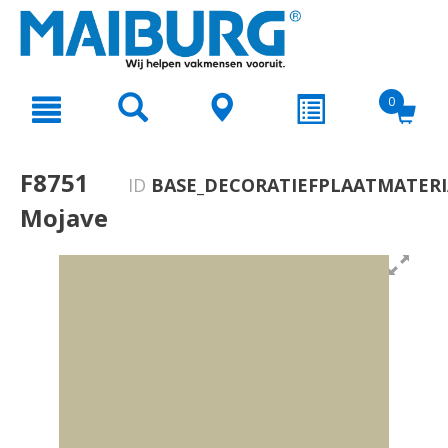
text.skipToContent
text.skipToNavigation
0
F8751
ID
BASE_DECORATIEFPLAATMATERI
Mojave