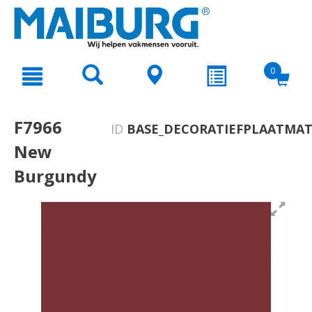
text.skipToContent
text.skipToNavigation
0
F7966
ID
BASE_DECORATIEFPLAATMAT
New
Burgundy