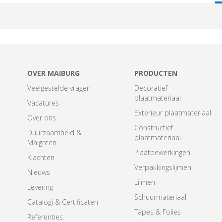
T
OVER MAIBURG
PRODUCTEN
Veelgestelde vragen
Decoratief
plaatmateriaal
Vacatures
Exterieur plaatmateriaal
Over ons
Constructief
Duurzaamheid &
plaatmateriaal
Maigreen
Plaatbewerkingen
Klachten
Verpakkingslijmen
Nieuws
Lijmen
Levering
Schuurmateriaal
Catalogi & Certificaten
Tapes & Folies
Referenties