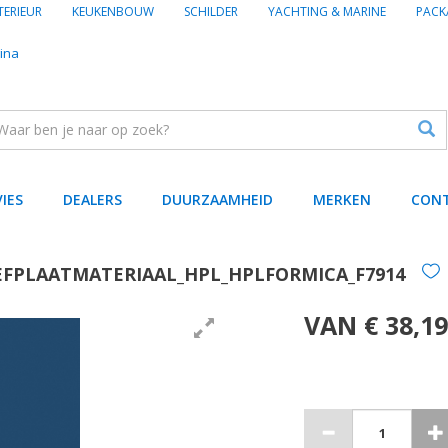
TERIEUR
KEUKENBOUW
SCHILDER
YACHTING & MARINE
PACK
ina
VIES
DEALERS
DUURZAAMHEID
MERKEN
CON
EFPLAATMATERIAAL_HPL_HPLFORMICA_F7914
VAN € 38,19