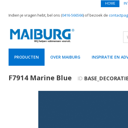
HOME
IN
Indien je vragen hebt, bel ons (
0416-566566
) of bezoek de
contactpag
PRODUCTEN
OVER MAIBURG
INSPIRATIE EN AD
text.skipToContent
text.skipToNavigation
F7914 Marine Blue
ID
BASE_DECORATI