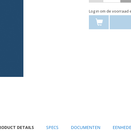
Log in om de voorraad e
URRENT
RODUCT DETAILS
SPECS
DOCUMENTEN
EENHED