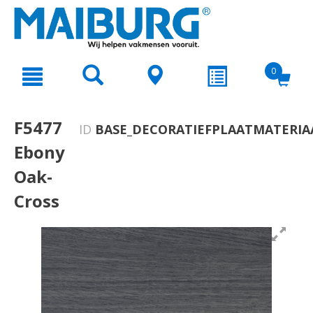
text.skipToContent
text.skipToNavigation
0
F5477
ID
BASE_DECORATIEFPLAATMATERIA
Ebony
Oak-
Cross